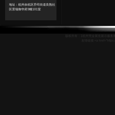
地址：杭州余杭区乔司街道良熟社
区景瑞御华府3幢101室
版权所有：1杭州梵金展览展示服务
友情链接:<a href="http