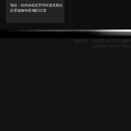
地址：杭州余杭区乔司街道良熟社
区景瑞御华府3幢101室
版权所有：1杭州梵金展览展示服务
友情链接:<a href="http